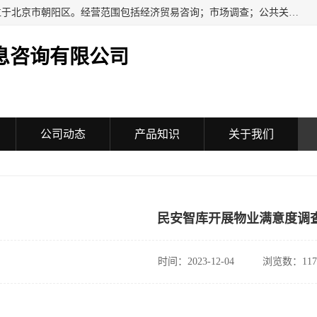
民安汇智（北京）信息咨询有限公司成立于2016年，注册地位于北京市朝阳区。经营范围包括经济贸易咨询；市场调查；公共关系服务；企业管理咨询；会议服务；企业策划；设计、制作、代理、发布广告；组织文化艺术交流活动（不含演出）；承办展览展示活动；技术推广服务。
息咨询有限公司
公司动态
产品知识
关于我们
民安智库开展物业满意度调
时间：2023-12-04
浏览数：117