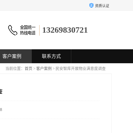
资质认证
13269830721
客户案例
联系方式
当前位置：
首页
>
客户案例
> 民安智库开展物业满意度调查
查
8