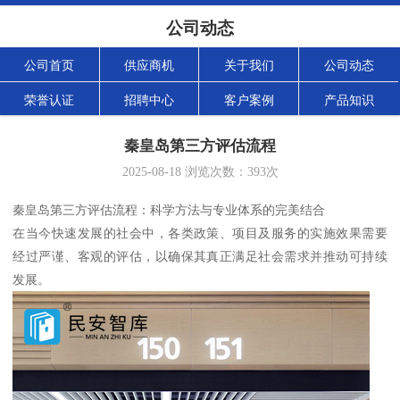
公司动态
公司首页
供应商机
关于我们
公司动态
荣誉认证
招聘中心
客户案例
产品知识
秦皇岛第三方评估流程
2025-08-18
浏览次数：
393
次
秦皇岛第三方评估流程：科学方法与专业体系的完美结合
在当今快速发展的社会中，各类政策、项目及服务的实施效果需要
经过严谨、客观的评估，以确保其真正满足社会需求并推动可持续
发展。