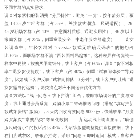
不同客群的真实需求。
调查对象紧扣服装消费 “分层特性”，避免 “一切”：按年龄分层，覆
盖 18-25 岁年轻客群（占 35%，关注款式潮流、尺码适配）、26-
45 岁职场客群（占 40%，在意面料质感、通勤实用性）、46 岁以上
家庭客群（占 25%，侧重童装安全、中老年服饰舒适度）—— 某女
装调查中，年轻客群对 “oversize 款式无准确尺码表” 的抱怨占
比 62%，而职场客群不满 “西装面料易起皱”，这种差异在传统统一
样本中易被；按购买渠道细分，线上客户（占 60%）调查 “货不对板
率”“退换货便捷度”，线下客户（占 40%）侧重 “试衣间体验”“导购
度”，比如线下客户反映 “试衣间排队 20 分钟”，线上客户则吐槽 “退
换货需自付运费”，两类痛点对应不同运营优化方向。
调查方法以 “线上问卷 + 线下拦访” 组合，兼顾市场调研的广度与深
度：线上通过会员系统、购物小票二维码推送问卷（搭配 “填写抽新
款试穿资格” 激励），3 天内回收有效问卷 9000 份，快速收集 “月度
购买频次”“常购品类” 等量化数据 —— 某运动线上调查显示，“瑜伽
服尺码偏小” 的投诉占比 45%，为后续版型调整提供直接依据；线下
在门店试衣区、收银台拦访，采用 “问卷 + 即时追问” 模式，当客户