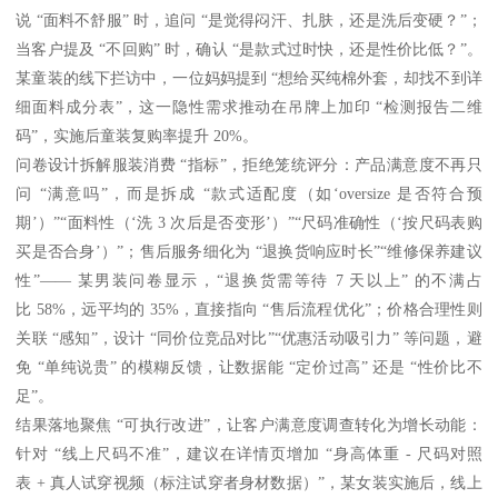
说 “面料不舒服” 时，追问 “是觉得闷汗、扎肤，还是洗后变硬？”；
当客户提及 “不回购” 时，确认 “是款式过时快，还是性价比低？”。
某童装的线下拦访中，一位妈妈提到 “想给买纯棉外套，却找不到详
细面料成分表”，这一隐性需求推动在吊牌上加印 “检测报告二维
码”，实施后童装复购率提升 20%。
问卷设计拆解服装消费 “指标”，拒绝笼统评分：产品满意度不再只
问 “满意吗”，而是拆成 “款式适配度（如‘oversize 是否符合预
期’）”“面料性（‘洗 3 次后是否变形’）”“尺码准确性（‘按尺码表购
买是否合身’）”；售后服务细化为 “退换货响应时长”“维修保养建议
性”—— 某男装问卷显示，“退换货需等待 7 天以上” 的不满占
比 58%，远平均的 35%，直接指向 “售后流程优化”；价格合理性则
关联 “感知”，设计 “同价位竞品对比”“优惠活动吸引力” 等问题，避
免 “单纯说贵” 的模糊反馈，让数据能 “定价过高” 还是 “性价比不
足”。
结果落地聚焦 “可执行改进”，让客户满意度调查转化为增长动能：
针对 “线上尺码不准”，建议在详情页增加 “身高体重 - 尺码对照
表 + 真人试穿视频（标注试穿者身材数据）”，某女装实施后，线上