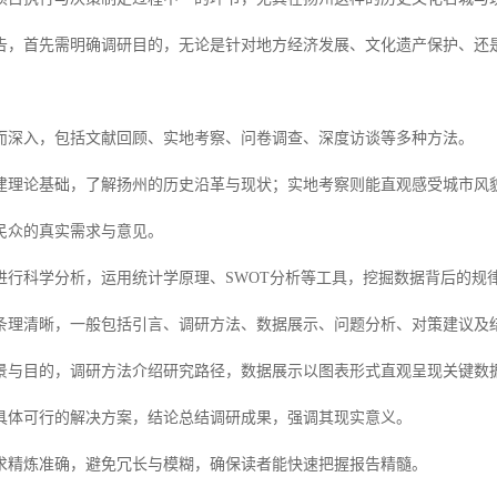
告，首先需明确调研目的，无论是针对地方经济发展、文化遗产保护、还
而深入，包括文献回顾、实地考察、问卷调查、深度访谈等多种方法。
建理论基础，了解扬州的历史沿革与现状；实地考察则能直观感受城市风
民众的真实需求与意见。
进行科学分析，运用统计学原理、SWOT分析等工具，挖掘数据背后的规
条理清晰，一般包括引言、调研方法、数据展示、问题分析、对策建议及
景与目的，调研方法介绍研究路径，数据展示以图表形式直观呈现关键数
具体可行的解决方案，结论总结调研成果，强调其现实意义。
求精炼准确，避免冗长与模糊，确保读者能快速把握报告精髓。