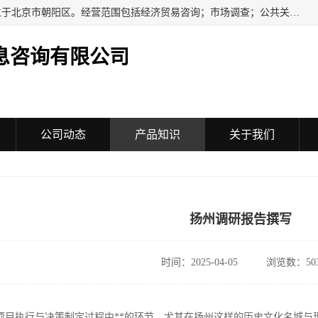
民安汇智（北京）信息咨询有限公司成立于2016年，注册地位于北京市朝阳区。经营范围包括经济贸易咨询；市场调查；公共关系服务；企业管理咨询；会议服务；企业策划；设计、制作、代理、发布广告；组织文化艺术交流活动（不含演出）；承办展览展示活动；技术推广服务。
息咨询有限公司
公司动态
产品知识
关于我们
扬州调研报告撰写
时间：2025-04-05
浏览数：50
项目执行与决策制定过程中**的环节，尤其在扬州这样的历史文化名城与