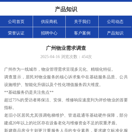
产品知识
公司首页
供应商机
关于我们
公司动态
荣誉认证
招聘中心
客户案例
产品知识
广州物业需求调查
2025-04-16
浏览次数：
454
次
广州作为一线城市，物业管理需求呈现多元化、精细化特征。
调查显示，居民对物业服务的核心诉求集中在基础服务品质、公共
设施维护、智能化升级以及个性化增值服务四大维度。
**基础服务仍是关注焦点**
超过75%的受访者将保洁、安保、维修响应速度列为评价物业的首要
指标。
老旧小区居民尤其强调电梯维护、管道疏通等基础硬件保障，部分
建成20年以上的社区存在设备老化与维修资金不足的双重矛盾。
新建商品房业主则更注重服务人员的专业素养，要求建立标准化服