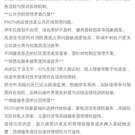
务流程与投诉反馈机制。
**公共空间管理矛盾凸显**
约62%的反馈涉及公共区域管理问题。
停车位规划不合理、绿化养护不及时、健身器材损坏等现象频发。
高层住宅居民对消防通道占用问题敏感度较高，而城中村租户更关
注垃圾分类与垃圾房清洁效率。
不同建筑形态的社区需求差异显著，需针对性制定管理方案。
**智慧化服务接受度快速提升**
40岁以下业主中，83%支持门禁人脸识别、线上报修等数字化改造，
但老年群体对技术使用存在适应性障碍。
部分中高端社区已试点能源监测、智能停车系统，实际使用率与预
期存在差距，反映出操作界面友好度与后续运维培训的短板。
**增值服务需求分层明显**
约35%的年轻家庭倾向选择代收快递、家电清洗等便民服务，高端住
宅区对私人管家、儿童托管等高端服务需求增长较快。
值得注意的是，超六成受访者反对将增值服务成本摊入基础物业
费，强调服务项目应保持透明性与可选性。