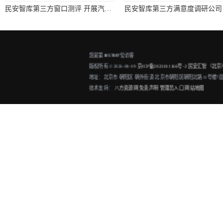
民安智库第三方窗口测评 开展汽车消费者焦点小组座谈会调查
您是第
1057807
位访客
版权所有 ©2026-08-09
京ICP备2021011166号-2
民安汇智（北京）信
地址：北京市 朝阳区 朝外街道 北京市朝阳区朝阳北路11号楼7层1单元
技术支持：
八方资源网
免责声明
管理员入口
网站地图
民安汇智第三方发展指数评估开展市民文化素养调查项目