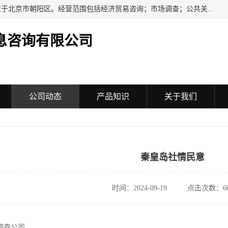
民安汇智（北京）信息咨询有限公司成立于2016年，注册地位于北京市朝阳区。经营范围包括经济贸易咨询；市场调查；公共关系服务；企业管理咨询；会议服务；企业策划；设计、制作、代理、发布广告；组织文化艺术交流活动（不含演出）；承办展览展示活动；技术推广服务。
息咨询有限公司
公司动态
产品知识
关于我们
秦皇岛社情民意
时间：2024-09-19
点击次数：60
调查公司