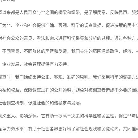
直以来都是人民群众与**之间的桥梁和纽带，是了解民意、反映民声、服
于为**、企业和社会提供准确、客观、科学的调查数据，促进决策的民主
对社会公众的意见、看法和需求进行科学采集和分析的过程。通过各种方
面、不同背景、不同群体的声音和反馈。我们关注的范围涵盖政治、经济、
策、企业发展、社会管理提供有力支持。
调查时，我们始终秉持公正、客观、准确的原则。我们采用科学的调研方
隐私和权益，保障调查过程的公开透明，避免对被调查者造成不必要的困
社会调查机制，促进社会的和谐稳定与发展。
意义重大、影响深远。它有助于提高**决策的科学性和民主性，促进**
竞争力务水平；有助于社会各界更好地了解社会现状和民意动向，共同推