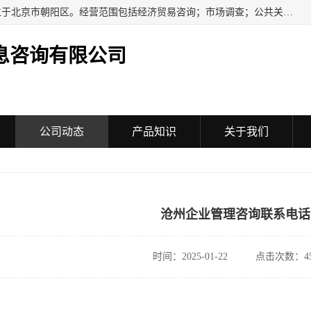
民安汇智（北京）信息咨询有限公司成立于2016年，注册地位于北京市朝阳区。经营范围包括经济贸易咨询；市场调查；公共关系服务；企业管理咨询；会议服务；企业策划；设计、制作、代理、发布广告；组织文化艺术交流活动（不含演出）；承办展览展示活动；技术推广服务。
息咨询有限公司
公司动态
产品知识
关于我们
沧州企业管理咨询联系电话
时间：2025-01-22
点击次数：45