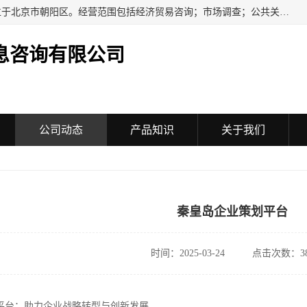
民安汇智（北京）信息咨询有限公司成立于2016年，注册地位于北京市朝阳区。经营范围包括经济贸易咨询；市场调查；公共关系服务；企业管理咨询；会议服务；企业策划；设计、制作、代理、发布广告；组织文化艺术交流活动（不含演出）；承办展览展示活动；技术推广服务。
息咨询有限公司
公司动态
产品知识
关于我们
秦皇岛企业策划平台
时间：2025-03-24
点击次数：38
平台：助力企业战略转型与创新发展