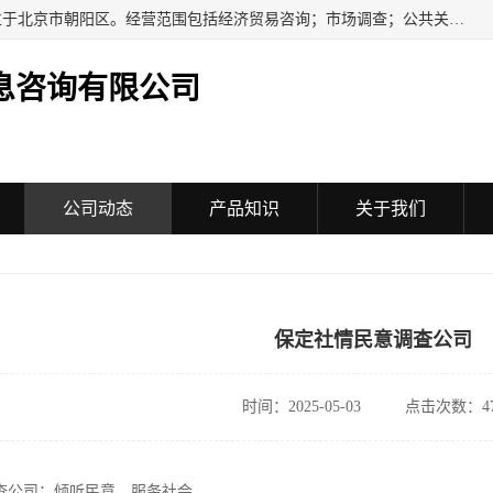
民安汇智（北京）信息咨询有限公司成立于2016年，注册地位于北京市朝阳区。经营范围包括经济贸易咨询；市场调查；公共关系服务；企业管理咨询；会议服务；企业策划；设计、制作、代理、发布广告；组织文化艺术交流活动（不含演出）；承办展览展示活动；技术推广服务。
息咨询有限公司
公司动态
产品知识
关于我们
保定社情民意调查公司
时间：2025-05-03
点击次数：47
查公司：倾听民意，服务社会