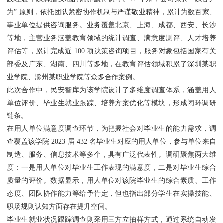
为” 原则，依托团队紧密协作机制与严谨敬业精神，累计为数百家、
事业单位提供咨询服务。业务覆盖北京、上海、成都、西安、长沙
等地，主营业务涵盖教育领域的统计调查、满意度测评、人才培养
评估等，累计完成近 100 项决策咨询项目，服务对象包括国家有关
部委及广东、湖南、四川等多地，在教育评估领域积累了深圳某职
业学院、滁州某职业学院等众多合作案例。
此次合作中，民安智库为该学院设计了多维度调查体系，涵盖用人
单位评价、毕业生就业跟踪、培养方案优化等模块，形成闭环调研
链条。
在用人单位满意度调查环节，为把握社会对毕业生的能力需求，调
查覆盖该学院 2023 届 432 名毕业生对应的用人单位，参与单位来自
制造、服务、信息技术等多个，具有广泛代表性。调研聚焦两大维
度：一是用人单位对毕业生工作表现的满意度，二是对毕业生综合
质量的评价。数据显示，用人单位对该院毕业生的综合素质、工作
态度、团队协作能力等给予肯定，但也指出部分学生在实操技能、
职场规则认知方面存在提升空间。
毕业生就业状况跟踪调查则采用三方立抽样方式，通过系统自动发