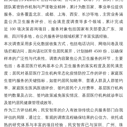
团队紧密协作机制与严谨敬业精神，累计为数百家、事业单位提供
服务。业务覆盖北京、成都、上海、西安、长沙等地，主营业务涵
盖公共卫生服务评价、社会满意度调查等多个领域，累计完成
近 100 项决策咨询项目，服务对象包括国家有关部委及广东、湖
南、四川等多地，在公共服务评估领域积累了丰富实践经验。
本次调查采用多元化数据收集方式，包括电话访问、网络问卷及现
场拦截访问，面向该社区常住居民展开，计划抽样 4500 份，以确保
样本的广泛性与代表性。调查内容聚焦公共卫生服务的环节，主要
包括：各基层医疗机构基本公共卫生服务的落实程度及居民满意
度；居民对基层医疗卫生机构常态化疫情防控工作的评价；家庭医
生签约服务的关键指标，如签约居民知晓率、普通人群及人群签约
率、家庭医生医风医德评价、签约居民个人付费率、基层医疗机构
签约数量及占比、签约政策减免落实情况、基层医疗机构就诊率以
及签约居民健康管理成效等。
作为三方评估机构，民安智库的介入有效弥传统公共服务部门自我
评估的局限，通过立、客观的调查流程确保结果的公信力。依托成
熟的研究体系与丰富的项目经验，民安智库已与深圳、广州、珠