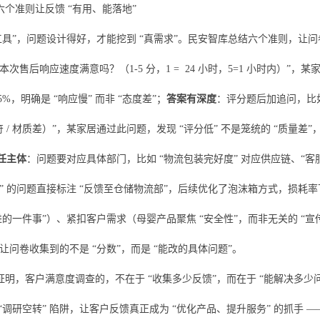
个准则让反馈 “有用、能落地”
工具”，问题设计得好，才能挖到 “真需求”。民安智库总结六个准则，让问卷
对本次售后响应速度满意吗？（1-5 分，1 = 24 小时，5=1 小时内）”
85%，明确是 “响应慢” 而非 “态度差”；
答案有深度
：评分题后加追问，比
不符 / 材质差）”，某家居通过此问题，发现 “评分低” 不是笼统的 “质量
任主体
：问题要对应具体部门，比如 “物流包装完好度” 对应供应链、“客
” 的问题直接标注 “反馈至仓储物流部”，后续优化了泡沫箱方式，损耗率下
进的一件事”）、紧扣客户需求（母婴产品聚焦 “安全性”，而非无关的 “
让问卷收集到的不是 “分数”，而是 “能改的具体问题”。
证明，客户满意度调查的，不在于 “收集多少反馈”，而在于 “能解决多
“调研空转” 陷阱，让客户反馈真正成为 “优化产品、提升服务” 的抓手 