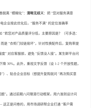
脱离 “模糊化”：
清晰无歧义
：把 “您对服务满意
，某家电企业按此优化后，“服务不满” 的定位准确率
如 “若您对产品质量评分低，主要原因是？（可多选：
差”，而是 “衣柜门铰链易坏”，针对性换配件后，复购率提
服度” 对应客服部，避免 “反馈没人接”。某生鲜平台问
降 30%。此外，重视文字反馈（设 1-2 个开放性题，
宣传”）、贴合企业目标（想提升复购就问 “再次购买意
少问题”。通过前期八问理清行动框架，用六准则设计问
—— 这正是问卷的，用市场调研帮企业打通 “客户需