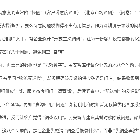
满意度调查常陷 “怪圈”（客户满意度调查）（北京市场调研）（问卷）：
数低该找谁改”，要么问卷问题模糊得不出有用信息。作为深耕调研领域的问
设计六准则” 入手，帮企业避开 “形式主义调研”，让每一份客户反馈都能转
答好八个问题，避免调查 “空转”
，再漂亮的数据也是 “无效数字”。民安智库建议企业先落地八个问题，搭建
，问卷里问 “物流配送慢”，却没明确该反馈给供应链还是门店，结果收集到
题归供应链部、服务态度归门店运营部”，后续调查中，“配送慢” 的反馈能
量下降 50%。再如 “资源匹配” 问题：某初创电商明知暂无预算优化客服
改进，反而让客户觉得 “调查没用”。民安智库建议其暂时移除该问题，聚
这八个问题的，是让企业先想清 “调查后能做什么”，而非 “先调查再说”