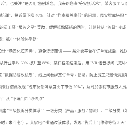
电话”，也关注 “是否用‘您别着急，我来帮您查’等安抚话术”。某客服团队原本 
通培训”，投诉量下降 40%。针对 “样本覆盖率低” 的问题，民安智库搭配 “
 的员工获 “服务之星” 奖励，缓解抵触情绪的同时，让监控从 “监督” 变成
：抓牢 “体验热乎劲”
计 “场景化短问卷”，避免泛泛而谈 —— 某外卖平台在订单完成后，推送 
从行业平均 60% 提升至 88%；某在客服结束后，用 IVR 语音提问 “
置 “数据防篡改机制”：线上问卷绑定订单号 / 记录，防止员工只邀请满
餐厅借此发现 “晚市反馈满意度比午市低 20%”，及时加派晚市服务人员
从 “不满” 挖 “改进点”
建 “三级投诉分类体系”：一级分类（产品 / 服务 / 物流）、二级分类（
 小时 / 未回电”）。某家电企业通过该体系，发现 “售后上门维修等待 3 天”