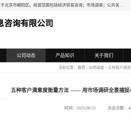
民安汇智（北京）信息咨询有限公司成立于2016年，注册地位于北京市朝阳区。经营范围包括经济贸易咨询；市场调查；公共关系服务；企业管理咨询；会议服务；企业策划；设计、制作、代理、发布广告；组织文化艺术交流活动（不含演出）；承办展览展示活动；技术推广服务。
息咨询有限公司
公司动态
产品知识
关于我们
当前位置：
首页
>
公司动态
> 五种客户满
五种客户满意度衡量方法 —— 用市场调研全景捕
时间：2025-08-21
点击次数：44