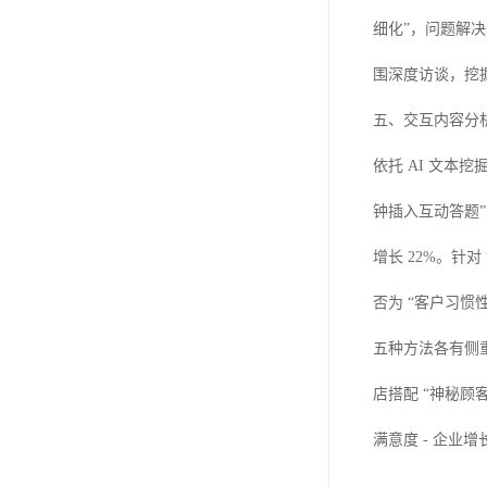
细化”，问题解决
围深度访谈，挖掘
五、交互内容分析
依托 AI 文本挖
钟插入互动答题”
增长 22%。针
否为 “客户习惯
五种方法各有侧重
店搭配 “神秘顾客
满意度 - 企业增