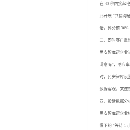
在 30 秒内接起
此开展 “共情沟
话，评分前 30%
三、即时客户反馈
民安智库帮企业设
满意吗”，响应率
时，民安智库设
数据客观，某连锁
四、投诉数据分析：
民安智库帮企业搭
慢下的 “等待 1