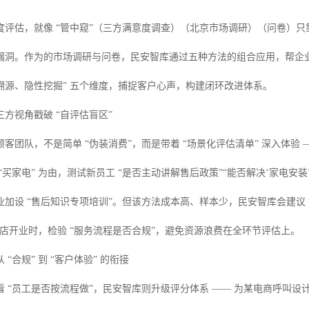
度评估，就像 “管中窥”（三方满意度调查）（北京市场调研）（问卷）
漏洞。作为的市场调研与问卷，民安智库通过五种方法的组合应用，帮企业跳
溯源、隐性挖掘” 五个维度，捕捉客户心声，构建闭环改进体系。
方视角戳破 “自评估盲区”
客团队，不是简单 “伪装消费”，而是带着 “场景化评估清单” 深入体验 
“买家电” 为由，测试新员工 “是否主动讲解售后政策”“能否解决‘家电安装
加设 “售后知识专项培训”。但该方法成本高、样本少，民安智库会建议 
新店开业时，检验 “服务流程是否合规”，避免资源浪费在全环节评估上。
“合规” 到 “客户体验” 的衔接
 “员工是否按流程做”，民安智库则升级评分体系 —— 为某电商呼叫设计 “