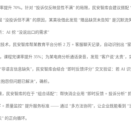
率提升 70%。针对 “投诉仅反映显性不满” 的局限，民安智库会建议搭配
 “没投诉但不满” 的原因，某美妆借此发现 “赠品缺货未告知” 是沉默流失
：AI 挖 “没说出口的需求”
掘技术，民安智库帮某教育平台分析 2 万 + 客服聊天记录，自动识别出 “家
，课程完课率提升 35%；为某电商分析通话录音，发现 “客户说‘太贵’，实
对 “非语言信息缺失”，民安智库会结合 “即时反馈评分” 交叉验证：若 AI
性抱怨但问题已解决”，确析。
，民安智库的在于 “组合适配”：帮快消企业用 “即时反馈 + 投诉分析” 
 + 质量监控” 提升服务标准 —— 通过 “多方法协同”，让企业既能看到 
长” 的正向循环。