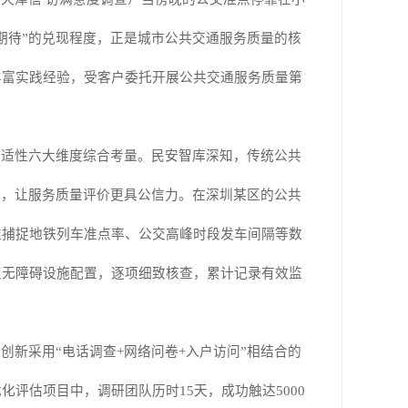
“期待”的兑现程度，正是城市公共交通服务质量的核
丰富实践经验，受客户委托开展公共交通服务质量第
舒适性六大维度综合考量。民安智库深知，传统公共
垒，让服务质量评价更具公信力。在深圳某区的公共
准捕捉地铁列车准点率、公交高峰时段发车间隔等数
点无障碍设施配置，逐项细致核查，累计记录有效监
队创新采用
“电话调查
+
网络问卷
+
入户访问”相结合的
优化评估项目中，调研团队历时
15
天，成功触达
5000