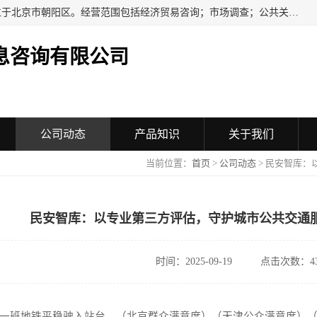
民安汇智（北京）信息咨询有限公司成立于2016年，注册地位于北京市朝阳区。经营范围包括经济贸易咨询；市场调查；公共关系服务；企业管理咨询；会议服务；企业策划；设计、制作、代理、发布广告；组织文化艺术交流活动（不含演出）；承办展览展示活动；技术推广服务。
息咨询有限公司
公司动态
产品知识
关于我们
当前位置：
首页
>
公司动态
> 民安智库
民安智库：以专业第三方评估，守护城市公共交通
时间：2025-09-19
点击次数：43
一班地铁平稳驶入站台，
（
北京群众满意度
）（天津公众满意度）（