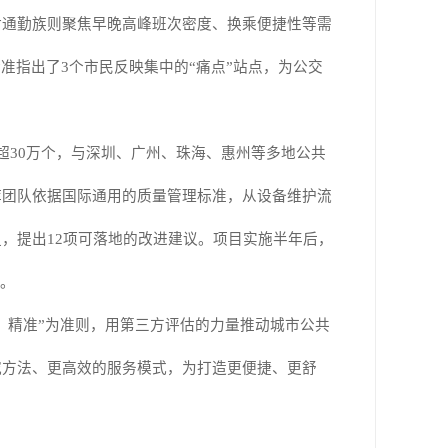
对通勤族则聚焦早晚高峰班次密度、换乘便捷性等需
精准指出了
3
个市民反映集中的“痛点”站点，为公交
超
30
万个，与深圳、广州、珠海、惠州等多地公共
库团队依据国际通用的质量管理标准，从设备维护流
足，提出
12
项可落地的改进建议。项目实施半年后，
。
、精准”为准则，用第三方评估的力量推动城市公共
究方法、更高效的服务模式，为打造更便捷、更舒