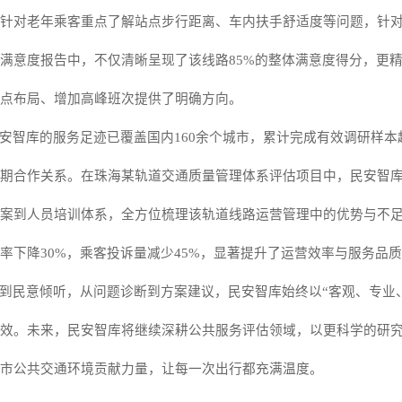
针对老年乘客重点了解站点步行距离、车内扶手舒适度等问题，针
满意度报告中，不仅清晰呈现了该线路
85%
的整体满意度得分，更
点布局、增加高峰班次提供了明确方向。
安智库的服务足迹已覆盖国内
160
余个城市，累计完成有效调研样本
期合作关系。在珠海某轨道交通质量管理体系评估项目中，民安智
案到人员培训体系，全方位梳理该轨道线路运营管理中的优势与不
率下降
30%
，乘客投诉量减少
45%
，显著提升了运营效率与服务品质
到民意倾听，从问题诊断到方案建议，民安智库始终以
“客观、专业
效。未来，民安智库将继续深耕公共服务评估领域，以更科学的研
市公共交通环境贡献力量，让每一次出行都充满温度。