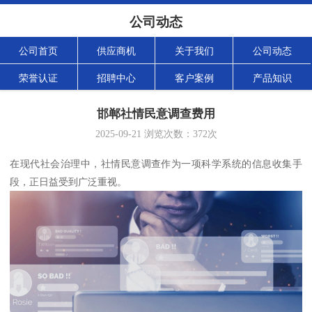
公司动态
公司首页
供应商机
关于我们
公司动态
荣誉认证
招聘中心
客户案例
产品知识
邯郸社情民意调查费用
2025-09-21
浏览次数：
372
次
在现代社会治理中，社情民意调查作为一项科学系统的信息收集手
段，正日益受到广泛重视。