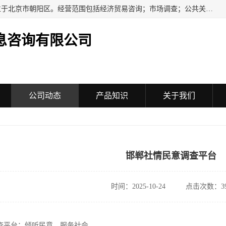
民安汇智（北京）信息咨询有限公司成立于2016年，注册地位于北京市朝阳区。经营范围包括经济贸易咨询；市场调查；公共关系服务；企业管理咨询；会议服务；企业策划；设计、制作、代理、发布广告；组织文化艺术交流活动（不含演出）；承办展览展示活动；技术推广服务。
息咨询有限公司
公司动态
产品知识
关于我们
邯郸社情民意调查平台
时间：2025-10-24
点击次数：39
查平台：倾听民意，服务社会