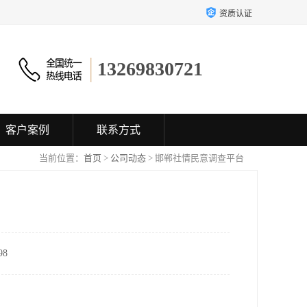
资质认证
13269830721
客户案例
联系方式
当前位置：
首页
>
公司动态
> 邯郸社情民意调查平台
8