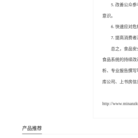
改善公众参
5.
意识。
快速应对危
6.
提高消费者
7.
总之，食品安
食品系统的持续改
析
专业报告撰写
、
库公司
上书房信
、
http://www.minanz
产品推荐