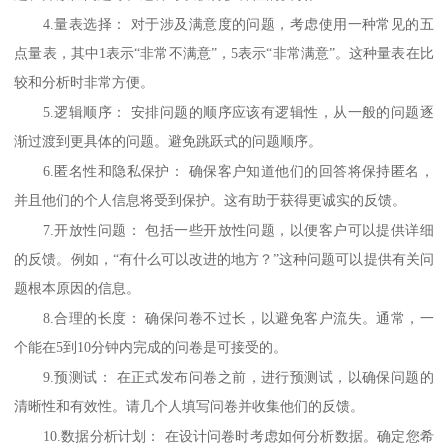
4.
量表选择：
对于涉及满意度的问题，考虑使用一种常见的五
点量表，其中
1
表示“非常不满意”，
5
表示“非常满意”。这种量表在比
较和分析时非常方便。
5.
逻辑顺序：
安排问题的顺序应该有逻辑性，从一般的问题逐
渐过渡到更具体的问题。避免跳跃式的问题顺序。
6.
匿名性和隐私保护：
确保客户知道他们的回答将保持匿名，
并且他们的个人信息将受到保护。这有助于获得更诚实的反馈。
7.
开放性问题：
包括一些开放性问题，以便客户可以提供详细
的反馈。例如，
“有什么可以改进的地方？”这种问题可以提供有关问
题根本原因的信息。
8.
合理的长度：
确保问卷不过长，以避免客户流失。通常，一
个能在
5
到
10
分钟内完成的问卷是可接受的。
9.
预测试：
在正式发布问卷之前，进行预测试，以确保问题的
清晰性和有效性。请几个人填写问卷并收集他们的反馈。
10.
数据分析计划：
在设计问卷时考虑如何分析数据。确定您希