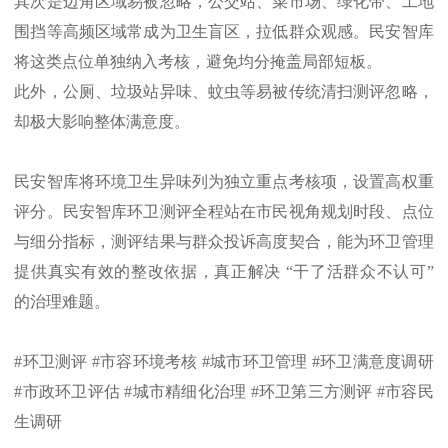
其次是边角区域易被忽略，公交站、菜市场、绿化带、工地
围挡等高频区域常成为卫生盲区，拉低群众观感。民安智库
将这类点位单独纳入考核，避免均分掩盖局部短板。
此外，公厕、垃圾站异味、蚊虫等易被传统清扫测评忽略，
却极大影响整体满意度。
民安智库将环境卫生异味列为独立重点考核项，设置高权重
评分。民安智库环卫测评全程站在市民视角规划时段、点位
与细分指标，测评结果与群众投诉高度契合，能为环卫管理
提供真实有效的整改依据，真正解决
“干了活群众不认可”
的治理难题。
#环卫测评 #市容环境考核 #城市环卫管理 #环卫满意度调研
#市政环卫评估 #城市精细化治理 #环卫第三方测评 #市容民
生调研