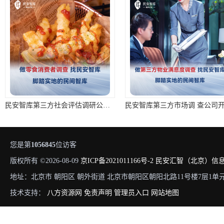
民安智库第三方市场调 查公司开展北京某小区入户调查工作
您是第
1056845
位访客
版权所有 ©2026-08-09
京ICP备2021011166号-2
民安汇智（北京）信
地址：北京市 朝阳区 朝外街道 北京市朝阳区朝阳北路11号楼7层1单元
技术支持：
八方资源网
免责声明
管理员入口
网站地图